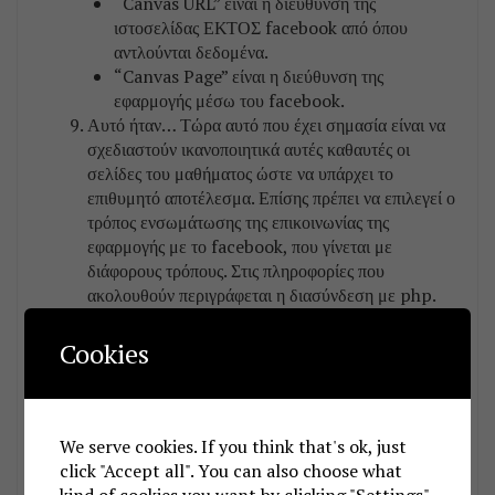
“Canvas URL” είναι η διεύθυνση της
ιστοσελίδας ΕΚΤΟΣ facebook από όπου
αντλούνται δεδομένα.
“Canvas Page” είναι η διεύθυνση της
εφαρμογής μέσω του facebook.
Αυτό ήταν… Τώρα αυτό που έχει σημασία είναι να
σχεδιαστούν ικανοποιητικά αυτές καθαυτές οι
σελίδες του μαθήματος ώστε να υπάρχει το
επιθυμητό αποτέλεσμα. Επίσης πρέπει να επιλεγεί ο
τρόπος ενσωμάτωσης της επικοινωνίας της
εφαρμογής με το facebook, που γίνεται με
διάφορους τρόπους. Στις πληροφορίες που
ακολουθούν περιγράφεται η διασύνδεση με php.
Όταν κάποιος χρήστης μπει πρώτη φορά στην
εφαρμογή θα εμφανιστεί σελίδα με επιλογή
Cookies
σύνδεσης στο λογαριασμό του όπως φαίνεται
παρακάτω
We serve cookies. If you think that's ok, just
click "Accept all". You can also choose what