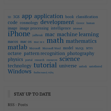
app
application
3GS
book
classification
3D
development
code
cosmology
Greece
human
image
image processing
intelligence
internet
iPhone
mac
machine learning
jailbreak
math
mathematics
macos
mac os
mac os x
matlab
model
Microsoft
Microsoft Word
MySQL
NTFS
octave
pattern recognition
photography
science
physics
portal
research
resources
tutorial
technology
universe
unlock
untethered
Windows
διαδικτυακή πύλη
STAY UP TO DATE
RSS - Posts