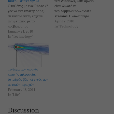
more… στα ελληνικά
των Windows, κάθε αρχείο
Ο καθένας με ένα iPhone (ή
είναι δυνατό να
γενικά ένα smartphone),
περιλαμβάνει πολλά data
σε κάποια φαση, έρχεται
streams. Η δυνατότητα
αντιμέτωπος με το
αυτή καλείται Alternative
April 2, 2010
πρόβλημα του
Data Streams (ADS).
In "Technology"
συγχρονισμού του
January 21, 2010
Τυπικά αυτά είναι τρία:
ταχυδρομείου, των επαφών
In "Technology"
Παράμετροι ασφαλείας
και του ημερολογίου του
(δικαιώματα πρόσβασης)
(όλα δηλαδή τα συστατικά
Περιεχόμενα του αρχείου
στοιχεία του αυτοματισμού
(δεδομένα) Προαιρετικά,
γραφείου). Υπάρχουν
συνοδευτικές πληροφορίες
σήμερα διάφοροι τρόποι και
(όπως το link αν είναι
πακέτα λογισμικού (είτε
συντόμευση, ή ένα
Το θέμα των κεραιών
εμπορικά είτε ελεύθερα) που
thumbnail, κοκ) Στο
κινητής τηλεφωνίας
υπόσχονται το
τρίτο…
(σταθμών βάσης) εντός των
συγχρονισμό…
αστικών περιοχών
February 18, 2011
In "Life"
Discussion