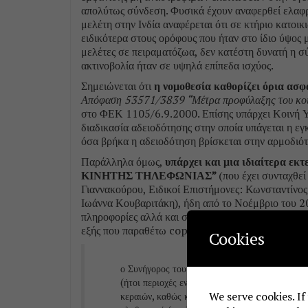
απολύτως σύνδεση. Φυσικά έχουν αναφερθεί ελαφ
μελέτη στην Ινδία αναφέρεται ότι σε κτήριο κατοι
ειδικότερα στους ορόφους που ήταν στο ίδιο ύψος 
μελέτες σε πειραματόζωα, δεν κατέστη δυνατή η σ
ακτινοβολία ήταν σε υψηλά επίπεδα ισχύος.
Σημειώνεται ότι
η νομοθεσία καθορίζει όρια ασφ
Απόφαση 53571/3839 “Μέτρα προφύλαξης του κοινο
στο ΦΕΚ 1105/6.9.2000. Επίσης υπάρχει Κοινή Υ
διαδικασία αδειοδότησης στην οποία υπάγεται η 
όσα βρήκα η αδειοδότηση βρίσκεται στην αρμοδιότ
Παράλληλα όμως,
υπάρχει και μια ιδιαίτερα ε
ΚΙΝΗΤΗΣ ΤΗΛΕΦΩΝΙΑΣ”
(που έχει συνταχθε
Γιαννακούρου, Ειδικοί Επιστήμονες: Κωνσταντίνο
Ιωάννα Κουβαριτάκη), ήδη από το Νοέμβριο του 20
πληροφορίες αλλά και σημαντικά συμπεράσματα. Μ
εξής που παραθέτω copy-paste:
Cookies
ο Συνήγορος του Πολίτη κρίνει αναγκαία τη θ
(ήτοι περιοχές εντός εγκεκριμένων σχεδίων πό
We serve cookies. If
κεραιών, καθώς και ειδικών αποστάσεων από κτ