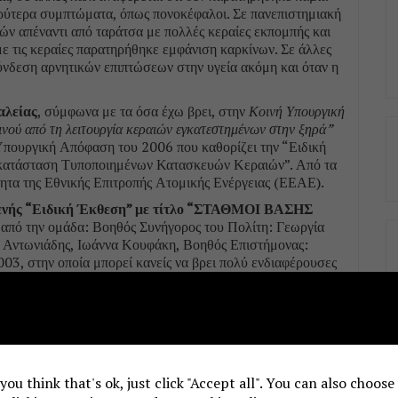
ρύτερα συμπτώματα, όπως πονοκέφαλοι. Σε πανεπιστημιακή
κιών απέναντι από ταράτσα με πολλές κεραίες εκπομπής και
με τις κεραίες παρατηρήθηκε εμφάνιση καρκίνων. Σε άλλες
ύνδεση αρνητικών επιπτώσεων στην υγεία ακόμη και όταν η
αλείας
, σύμφωνα με τα όσα έχω βρει, στην
Κοινή Υπουργική
ύ από τη λειτουργία κεραιών εγκατεστημένων στην ξηρά”
πουργική Απόφαση του 2006 που καθορίζει την “Ειδική
εγκατάσταση Τυποποιημένων Κατασκευών Κεραιών”. Από τα
ητα της Εθνικής Επιτροπής Ατομικής Ενέργειας (ΕΕΑΕ).
κτενής “Ειδική Έκθεση” με τίτλο “ΣΤΑΘΜΟΙ ΒΑΣΗΣ
ί από την ομάδα: Βοηθός Συνήγορος του Πολίτη: Γεωργία
ς Αντωνιάδης, Ιωάννα Κουφάκη, Βοηθός Επιστήμονας:
03, στην οποία μπορεί κανείς να βρει πολύ ενδιαφέρουσες
εταξύ των προτάσεων στην έκθεση αυτή, διακρίνονται τα
εσμοθέτηση ελαχίστων αποστάσεων από κατοικημένες περιοχές
λεων και εντός ορίων οικισμών) για την τοποθέτηση των
 you think that's ok, just click "Accept all". You can also choos
ίρια, τα οποία φιλοξενούν ευπαθείς στην ακτινοβολία ομάδες