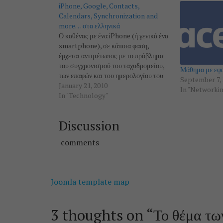
iPhone, Google, Contacts,
Calendars, Synchronization and
more… στα ελληνικά
Ο καθένας με ένα iPhone (ή γενικά ένα
smartphone), σε κάποια φαση,
έρχεται αντιμέτωπος με το πρόβλημα
του συγχρονισμού του ταχυδρομείου,
Μάθημα με εφ
των επαφών και του ημερολογίου του
September 7, 
(όλα δηλαδή τα συστατικά στοιχεία
January 21, 2010
In "Networki
του αυτοματισμού γραφείου).
In "Technology"
Υπάρχουν σήμερα διάφοροι τρόποι και
πακέτα λογισμικού (είτε εμπορικά είτε
Discussion
ελεύθερα) που υπόσχονται το
συγχρονισμό…
comments
Post
Joomla template map
navigation
3 thoughts on “
Το θέμα τω