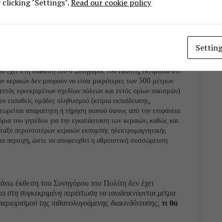
ταθμούς, πανεπιστήμια, κλπ). Η πρόβλεψη ανάλογων
clicking "Settings".
Read our cookie policy
λαξης εν όψει των πιθανολογούμενων κινδύνων από την έκθεση
ολία. Υπογραμμίζεται ότι ανάλογη πρόβλεψη υφίσταται
ποία, σύμφωνα με το Π.Δ. 43/2002, έχει τεθεί ως απαραίτητη
του γηπέδου η τήρηση απόστασης τουλάχιστον 500 μέτρων από
Settin
 έχει στη διάθεσή του ο Συνήγορος του Πολίτη, εκτιμάται ότι
ων κεραιών δεν μπορούν να είναι μικρότερες των 300 μέτρων
εντός εγκεκριμένων σχεδίων πόλεων και εντός ορίων οικισμών)
ουν ευπαθείς ομάδες πληθυσμού (κτίρια εκπαίδευσης,
θεωρείται απαραίτητη η τήρηση ικανού ύψους από την επιφάνεια
ρια του γηπέδου για την εγκατάσταση των κεραιών, καθώς και
ταξύ περισσοτέρων κεραιών εκπομπής ηλεκτρομαγνητικής
δια περιοχή, ώστε να αποφευχθεί η αθροιστική συσσώρευση
πάνω έκθεση του Συνηγόρου του Πολίτη δεν έχει
πει στη συγκεκριμένη περίπτωση να υποδεικνύονται μέτρα
περιορισμού της πιθανολογούμενης διακινδύνευσης
,
τι θα