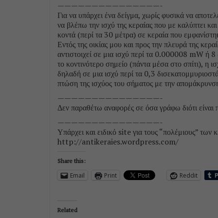
———————————————-
Για να υπάρχει ένα δείγμα, χωρίς φυσικά να αποτε
να βλέπω την ισχύ της κεραίας που με καλύπτει και
κοντά (περί τα 30 μέτρα) σε κεραία που εμφανίστη
Εντός της οικίας μου και προς την πλευρά της κερ
αντιστοιχεί σε μια ισχύ περί τα 0.000008 mW ή 
το κοντινότερο σημείο (πάντα μέσα στο σπίτι), η ι
δηλαδή σε μια ισχύ περί τα 0,3 δισεκατομμυριοστά
πτώση της ισχύος του σήματος με την απομάκρυνση 
———————————————-
Δεν παραθέτω αναφορές σε όσα γράφω διότι είναι 
———————————————-
Υπάρχει και ειδικό site για τους “πολέμιους” των
http://antikeraies.wordpress.com/
Share this:
Email
Print
Reddit
Related