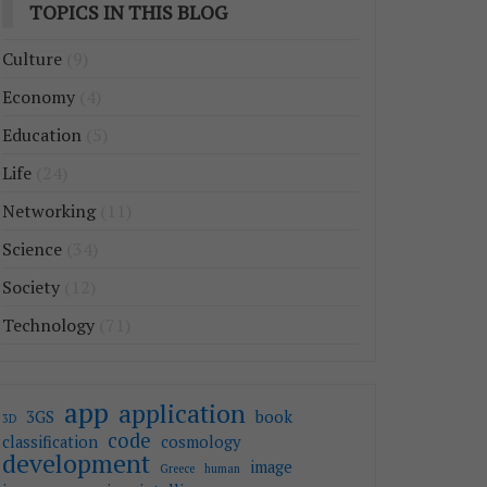
TOPICS IN THIS BLOG
Culture
(9)
Economy
(4)
Education
(5)
Life
(24)
Networking
(11)
Science
(34)
Society
(12)
Technology
(71)
app
application
3GS
book
3D
code
classification
cosmology
development
image
Greece
human