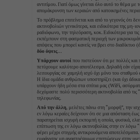
αντιτίμου. Γιατί όμως γίνεται όλο αυτό το θέμα με
απομάκρυνση των κεραιών από κατοικημένες περιο
Το πρόβλημα επιτείνεται και από το γεγονός ότι δ
ακτινοβολιών γενικότερα, και ειδικότερα της μη-ιο
ραδιόφωνο, την τηλεόραση, κοκ. Ειδικότερα για τις
εκπέμπουν στη φασματική περιοχή των μικροκυμάτ
απόψεις που μπορεί κανείς να βρει στο διαδίκτυο (
δύο όψεις
…
Υπάρχουν αυτοί
που πιστεύουν ότι με πολλές κα
πετύχουμε καλύτερο αποτέλεσμα. Δηλαδή εάν είχα
λειτουργίας σε χαμηλή ισχύ όχι μόνο του σταθμού
Η ίδια ομάδα ανθρώπων υποστηρίζει (και όχι άδικα
υπάρχουν ήδη μέσα στα σπίτια μας (WiFi, ασύρματ
δεχόμαστε πολύ περισσότερη ακτινοβολία από τις “
τηλεφωνίας.
Από την άλλη
, μελέτες πάνω στη “μορφή”, την ισχ
εν λόγω κεραίες δείχνουν ότι σε μια απόσταση έως 
παρατηρείται ισχυρή εκπομπή η οποία, φυσικά, ελα
επίπτωση της εν λόγω ακτινοβολίας στην εν λόγω 
φέρει μέχρι στιγμής αντικρουόμενα αποτελέσματα. 
εμφάνισης μη αναστρέψιμων επιπτώσεων στην υγεία