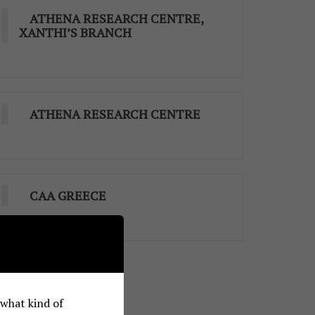
ATHENA RESEARCH CENTRE,
XANTHI’S BRANCH
ATHENA RESEARCH CENTRE
CAA GREECE
e what kind of