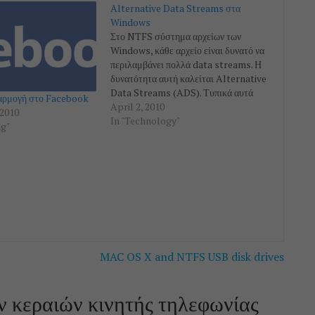
Alternative Data Streams στα
Windows
Στο NTFS σύστημα αρχείων των
Windows, κάθε αρχείο είναι δυνατό να
περιλαμβάνει πολλά data streams. Η
δυνατότητα αυτή καλείται Alternative
Data Streams (ADS). Τυπικά αυτά
αρμογή στο Facebook
είναι τρία: Παράμετροι ασφαλείας
April 2, 2010
2010
(δικαιώματα πρόσβασης) Περιεχόμενα
In "Technology"
ng"
του αρχείου (δεδομένα) Προαιρετικά,
συνοδευτικές πληροφορίες (όπως το
link αν είναι συντόμευση, ή ένα
thumbnail, κοκ) Στο τρίτο…
MAC OS X and NTFS USB disk drives
ν κεραιών κινητής τηλεφωνίας