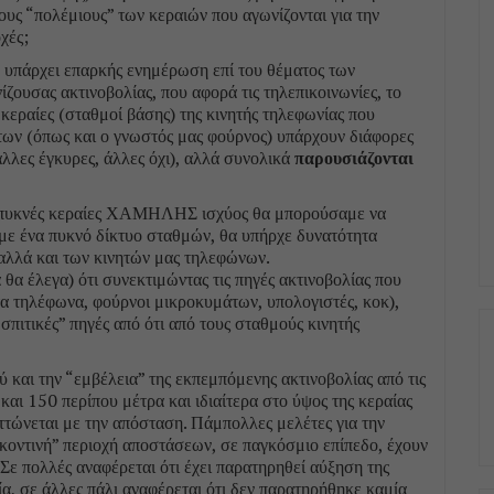
 τους “πολέμιους” των κεραιών που αγωνίζονται για την
χές;
εν υπάρχει επαρκής ενημέρωση επί του θέματος των
νίζουσας ακτινοβολίας, που αφορά τις τηλεπικοινωνίες, το
 κεραίες (σταθμοί βάσης) της κινητής τηλεφωνίας που
ων (όπως και ο γνωστός μας φούρνος) υπάρχουν διάφορες
άλλες έγκυρες, άλλες όχι), αλλά συνολικά
παρουσιάζονται
ι πυκνές κεραίες ΧΑΜΗΛΗΣ ισχύος θα μπορούσαμε να
με ένα πυκνό δίκτυο σταθμών, θα υπήρχε δυνατότητα
 αλλά και των κινητών μας τηλεφώνων.
 θα έλεγα) ότι συνεκτιμώντας τις πηγές ακτινοβολίας που
α τηλέφωνα, φούρνοι μικροκυμάτων, υπολογιστές, κοκ),
σπιτικές” πηγές από ότι από τους σταθμούς κινητής
ύ και την “εμβέλεια” της εκπεμπόμενης ακτινοβολίας από τις
και 150 περίπου μέτρα και ιδιαίτερα στο ύψος της κεραίας
ττώνεται με την απόσταση. Πάμπολλες μελέτες για την
“κοντινή” περιοχή αποστάσεων, σε παγκόσμιο επίπεδο, έχουν
Σε πολλές αναφέρεται ότι έχει παρατηρηθεί αύξηση της
, σε άλλες πάλι αναφέρεται ότι δεν παρατηρήθηκε καμία