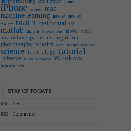
image processing
intelligence
internet
iPhone
mac
jailbreak
machine learning
macos
mac os
math
mathematics
mac os x
matlab
model
Microsoft
Microsoft Word
MySQL
octave
pattern recognition
NTFS
photography
physics
portal
research
resources
tutorial
science
technology
Windows
universe
unlock
untethered
διαδικτυακή πύλη
STAY UP TO DATE
RSS - Posts
RSS - Comments