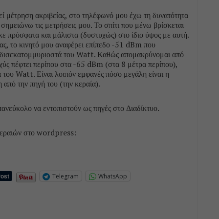
λεί μέτρηση ακριβείας, στο τηλέφωνό μου έχω τη δυνατότητα
 σημειώνω τις μετρήσεις μου. Το σπίτι που μένω βρίσκεται
κε πρόσφατα και μάλιστα (δυστυχώς) στο ίδιο ύψος με αυτή.
αίας, το κινητό μου αναφέρει επίπεδο -51 dBm που
8 δισεκατομμυριοστά του Watt. Καθώς απομακρύνομαι από
σχύς πέφτει περίπου στα -65 dBm (στα 8 μέτρα περίπου),
 του Watt. Είναι λοιπόν εμφανές πόσο μεγάλη είναι η
από την πηγή του (την κεραία).
πανεύκολο να εντοπιστούν ως πηγές στο Διαδίκτυο.
 κεραιών στο wordpress:
Telegram
WhatsApp