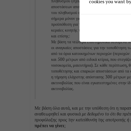
πληθυσμού (σχολεία, νοσοκομεία, παιδικούς σ
cookies you want by 
αποστάσεων αποτελεί στοιχειώδες μέτρο προφύ
του πληθυσμού στην ηλεκτρομαγνητική ακτινοβ
σήμερα μόνον για τα ξενοδοχεία, ως προς τα ο
προϋπόθεση για την έγκριση καταλληλότητας 
κεραίες κινητής τηλεφωνίας.
και επίσης:
Με βάση τα νεώτερα επιστημονικά δεδομένα που
οι αναγκαίες αποστάσεις για την τοποθέτηση τ
από τα όρια κατοικημένων περιοχών (περιοχών 
και 500 μέτρων από ειδικά κτίρια, που στεγάζ
νοσοκομεία, μαιευτήρια). Σε κάθε περίπτωση, 
τοποθέτησης και επαρκών αποστάσεων από τα ό
η τήρηση ελάχιστης απόστασης 300 μέτρων με
ακτινοβολίας που είναι εγκατεστημένες στην ί
ακτινοβολίας.
Με βάση όλα αυτά, και με την υπόθεση ότι η παρα
αναθεωρηθεί και φυσικά
με δεδομένο το ότι θα πρέ
προφύλαξης προς την κατεύθυνση της αποτροπής ή 
πρέπει να γίνει
;